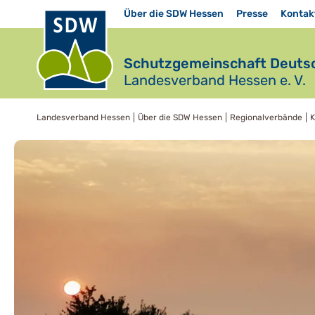
Über die SDW Hessen
Presse
Kontak
Schutzgemeinschaft Deutsc
Landesverband Hessen e. V.
Landesverband Hessen
Über die SDW Hessen
Regionalverbände
K