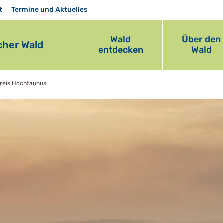
t
Termine und Aktuelles
Wald
Über den
her Wald
entdecken
Wald
reis Hochtaunus