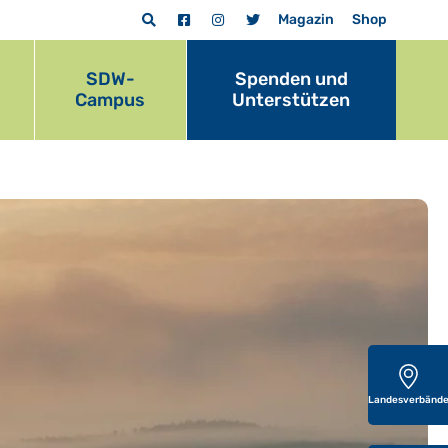
Magazin
Shop
SDW-
Spenden und
Campus
Unterstützen
Landesverbänd