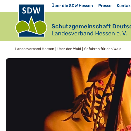
Über die SDW Hessen
Presse
Kontak
Schutzgemeinschaft Deutsc
Landesverband Hessen e. V.
Landesverband Hessen
Über den Wald
Gefahren für den Wald