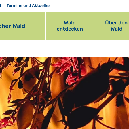
t
Termine und Aktuelles
Wald
Über den
her Wald
entdecken
Wald